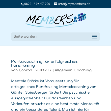
08221 / 96 97 920
info@mymembers.de
Seite wählen
Mentalcoaching für erfolgreiches
Fundraising
von
Conrad
|
28.03.2017
|
Allgemein
,
Coaching
Mentale Stärke ist Voraussetzung für
erfolgreiches Fundraising Mentalcoaching von
Günter Spiesberger fördert die psychische
Ausgeglichenheit Für das Werben und
Verkaufen braucht es eine bestimmte Mentalität
und ein besonderes Talent. Man ist hierfür